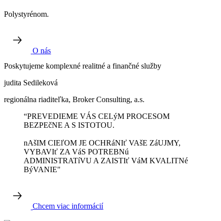
Polystyrénom.
O nás
Poskytujeme komplexné realitné a finančné služby
judita Sedileková
regionálna riaditeľka, Broker Consulting, a.s.
“PREVEDIEME VÁS CELýM PROCESOM
BEZPEčNE A S ISTOTOU.
nAšIM CIEľOM JE OCHRáNIť VAšE ZáUJMY,
VYBAVIť ZA VáS POTREBNú
ADMINISTRATíVU A ZAISTIť VáM KVALITNé
BýVANIE"
Chcem viac informácií