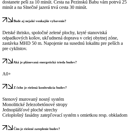
dostanete peši za 10 minút. Cesta na Pezinskú Babu vám potrvá 25
minút a na Slnečné jazerá trvá cesta 30 minút.
Bude aj nejaké vonkajšie vybavenie?
Detské ihrisko, spoločné zelené plochy, kryté stanoviská
odpadkových košov, ukľudnená doprava v celej obytnej zóne,
zastávka MHD 50 m. Napojenie na susednú lokalitu pre peších a
pre cyklistov.
Aká je plánovaná energetická trieda budov?
A0+
Z čoho je riešená konštrukcia budov?
Stenový murovaný nosný systém
Monolitické železobetónové stropy
Jednoplášťové ploché strechy
Celoplošný fasádny zatepľovací systém s omietkou resp. obkladom
Čím je riešené zateplenie budov?