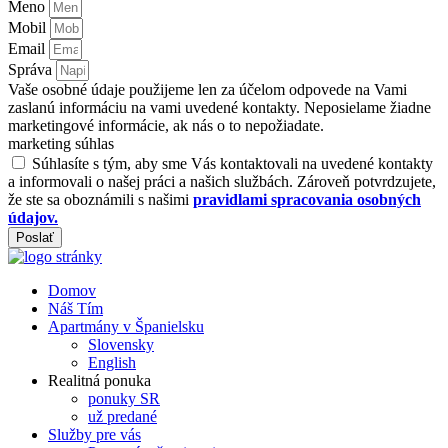
Meno
Mobil
Email
Správa
Vaše osobné údaje použijeme len za účelom odpovede na Vami
zaslanú informáciu na vami uvedené kontakty. Neposielame žiadne
marketingové informácie, ak nás o to nepožiadate.
marketing súhlas
Súhlasíte s tým, aby sme Vás kontaktovali na uvedené kontakty
a informovali o našej práci a našich službách. Zároveň potvrdzujete,
že ste sa oboznámili s našimi
pravidlami spracovania osobných
údajov.
Poslať
Domov
Náš Tím
Apartmány v Španielsku
Slovensky
English
Realitná ponuka
ponuky SR
už predané
Služby pre vás