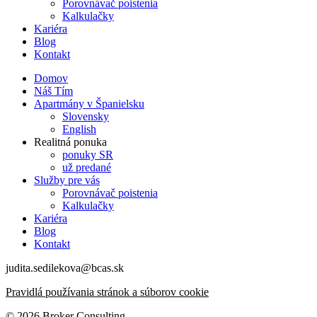
Porovnávač poistenia
Kalkulačky
Kariéra
Blog
Kontakt
Domov
Náš Tím
Apartmány v Španielsku
Slovensky
English
Realitná ponuka
ponuky SR
už predané
Služby pre vás
Porovnávač poistenia
Kalkulačky
Kariéra
Blog
Kontakt
judita.sedilekova@bcas.sk
Pravidlá používania stránok a súborov cookie
© 2026 Broker Consulting