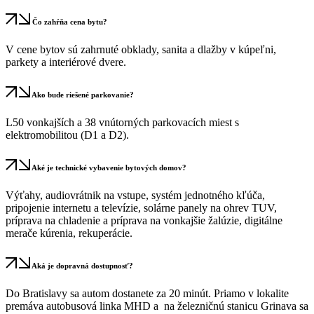
Čo zahŕňa cena bytu?
V cene bytov sú zahrnuté obklady, sanita a dlažby v kúpeľni,
parkety a interiérové dvere.
Ako bude riešené parkovanie?
L50 vonkajších a 38 vnútorných parkovacích miest s
elektromobilitou (D1 a D2).
Aké je technické vybavenie bytových domov?
Výťahy, audiovrátnik na vstupe, systém jednotného kľúča,
pripojenie internetu a televízie, solárne panely na ohrev TUV,
príprava na chladenie a príprava na vonkajšie žalúzie, digitálne
merače kúrenia, rekuperácie.
Aká je dopravná dostupnosť?
Do Bratislavy sa autom dostanete za 20 minút. Priamo v lokalite
premáva autobusová linka MHD a na železničnú stanicu Grinava sa