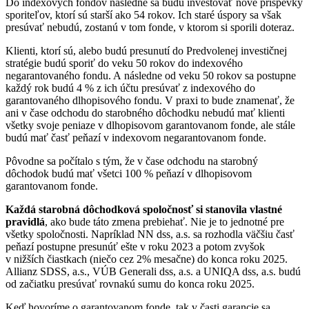
Do indexových fondov následne sa budú investovať nové príspevky
sporiteľov, ktorí sú starší ako 54 rokov. Ich staré úspory sa však
presúvať nebudú, zostanú v tom fonde, v ktorom si sporili doteraz.
Klienti, ktorí sú, alebo budú presunutí do Predvolenej investičnej
stratégie budú sporiť do veku 50 rokov do indexového
negarantovaného fondu. A následne od veku 50 rokov sa postupne
každý rok budú 4 % z ich účtu presúvať z indexového do
garantovaného dlhopisového fondu. V praxi to bude znamenať, že
ani v čase odchodu do starobného dôchodku nebudú mať klienti
všetky svoje peniaze v dlhopisovom garantovanom fonde, ale stále
budú mať časť peňazí v indexovom negarantovanom fonde.
Pôvodne sa počítalo s tým, že v čase odchodu na starobný
dôchodok budú mať všetci 100 % peňazí v dlhopisovom
garantovanom fonde.
Každá starobná dôchodková spoločnosť si stanovila vlastné
pravidlá
, ako bude táto zmena prebiehať. Nie je to jednotné pre
všetky spoločnosti. Napríklad NN dss, a.s. sa rozhodla väčšiu časť
peňazí postupne presunúť ešte v roku 2023 a potom zvyšok
v nižších čiastkach (niečo cez 2% mesačne) do konca roku 2025.
Allianz SDSS, a.s., VÚB Generali dss, a.s. a UNIQA dss, a.s. budú
od začiatku presúvať rovnakú sumu do konca roku 2025.
Keď hovoríme o garantovanom fonde, tak v časti garancie sa