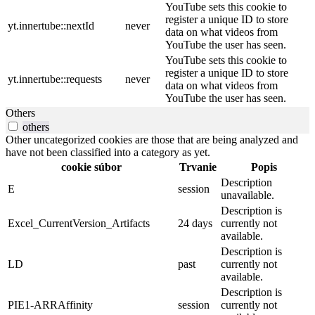
YouTube sets this cookie to
register a unique ID to store
yt.innertube::nextId
never
data on what videos from
YouTube the user has seen.
YouTube sets this cookie to
register a unique ID to store
yt.innertube::requests
never
data on what videos from
YouTube the user has seen.
Others
others
Other uncategorized cookies are those that are being analyzed and
have not been classified into a category as yet.
cookie súbor
Trvanie
Popis
Description
E
session
unavailable.
Description is
Excel_CurrentVersion_Artifacts
24 days
currently not
available.
Description is
LD
past
currently not
available.
Description is
PIE1-ARRAffinity
session
currently not