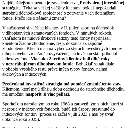
Najdôležitejšou zmenou je zavedenie tzv. „
Predvolenej investičnej
stratégie
„. Týka sa veľkej väčšiny klientov, pokiaľ nepožiadali
starobnú dôchodkovú spoločnosť o zotrvanie v ich doterajšom
fonde. Prečo ide o zásadnú zmenu?
V súčasnosti si väčšina klientov v II. pilieri sporí na dôchodok
v dlhopisových garantovaných fondoch. V minulých rokoch,
vzhľadom na nulové úrokové sadzby tieto fondy neprinášali
klientom žiadne zhodnotenie, resp. dokonca až záporné
zhodnotenie. Klienti mali na výber zo štyroch investičných fondov –
dlhopisového, zmiešaného/vyvážené, akciové a neskôr pribudol
indexový fond.
Viac ako 2 tretiny klientov boli dlhé roky
v nezarábajúcom dlhopisovom fonde
. Bohužiaľ sa tak dialo
v období vysokého rastu práve iných typov fondov, najmä
akciových a indexových.
Predvolená investičná stratégia má pomôcť zmeniť tento stav.
Klientom, ktorí majú dlhšiu dobu odchodu do starobného dôchodku
má umožniť
nasporiť si viac peňazí
.
Sporiteľom narodeným po roku 1968 a zároveň tým z nich, ktorí si
nesporia v indexových fondoch, budú ich úspory presunuté do
indexových fondov (proces sa začal v júli 2023 a mal by trvať
dokonca roku 2025).