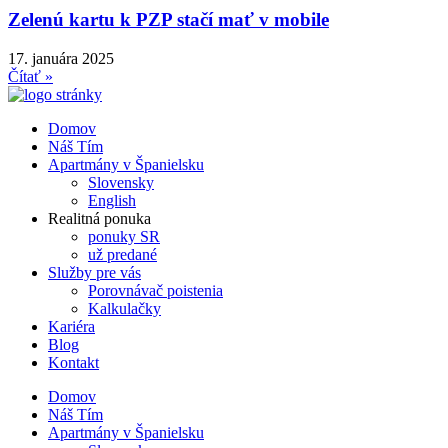
Zelenú kartu k PZP stačí mať v mobile
17. januára 2025
Čítať »
Domov
Náš Tím
Apartmány v Španielsku
Slovensky
English
Realitná ponuka
ponuky SR
už predané
Služby pre vás
Porovnávač poistenia
Kalkulačky
Kariéra
Blog
Kontakt
Domov
Náš Tím
Apartmány v Španielsku