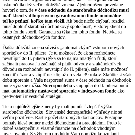
uskutočnila tiež veľmi dôležitá zmena. Zjednodušene povedané
hovorí o tom, že
v čase odchodu do starobného dôchodku musí
mať klient v dlhopisovom garantovanom fonde minimálne
toľko peňazí, koľko tam vložil
. Ak bude niečo chýbať, rozdiel
musí doplniť starobná dôchodkový spoločnosť, v ktorej klient do
tohto fondu sporil. Garancia sa týka len tohto fondu. Netýka sa
ostatných dôchodkových fondov.
Ďalšia dôležitá zmena súvisí s „automatickým“ vstupom nových
sporiteľov do II. piliera. Je tu možnosť, že ak sa rozhodnete
nevstúpiť do II. piliera (týka sa to najmä mladých ľudí, ktorí
začínajú pracovať a začínajú si platiť odvody a z akéhokoľvek
dôvodu sa rozhodnúť nevstúpiť do II. piliera), stále máte možnosť
zmeniť názor a vstúpiť neskôr, až do veku 39 rokov. Skrátite si však
dobu sporenia a Vaša nasporená suma v čase odchodu na dôchodok
bude výrazne nižšia.
Noví sporitelia
vstupujúci do II. piliera budú
mať
automaticky nastavené sporenie v indexovom fonde
ako
predvolenú investičnú stratégiu.
Tieto najdôležitejšie zmeny by mali pomôcť zlepšiť výšku
starobného dôchodku. Slovenské demografické výhľady nie sú
veľmi pozitívne. Rastie počet starobných dôchodcov. Postupne
pomaly klesá pomer medzi dôchodcami a pracujúcimi. Preto je
dobré zabezpečiť si vlastné financie na dôchodok vhodným
investovaním. S výberom produktu Vám pomôžu konzultanti