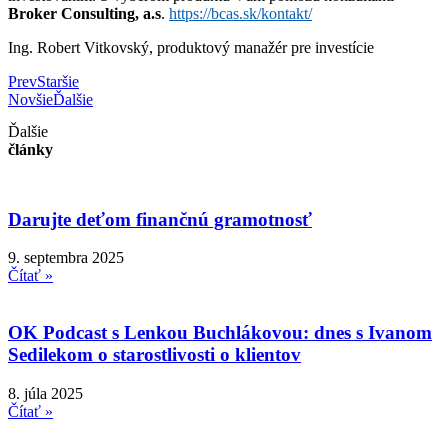
Broker Consulting, a.s
.
https://bcas.sk/kontakt/
Ing. Robert Vitkovský, produktový manažér pre investície
Prev
Staršie
Novšie
Ďalšie
Ďalšie
články
Darujte deťom finančnú gramotnosť
9. septembra 2025
Čítať »
OK Podcast s Lenkou Buchlákovou: dnes s Ivanom
Sedilekom o starostlivosti o klientov
8. júla 2025
Čítať »