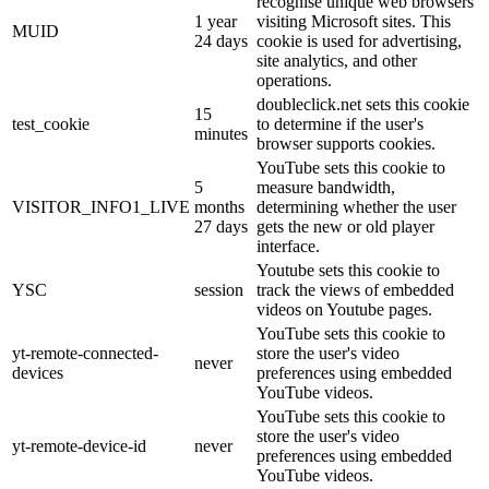
recognise unique web browsers
1 year
visiting Microsoft sites. This
MUID
24 days
cookie is used for advertising,
site analytics, and other
operations.
doubleclick.net sets this cookie
15
test_cookie
to determine if the user's
minutes
browser supports cookies.
YouTube sets this cookie to
5
measure bandwidth,
VISITOR_INFO1_LIVE
months
determining whether the user
27 days
gets the new or old player
interface.
Youtube sets this cookie to
YSC
session
track the views of embedded
videos on Youtube pages.
YouTube sets this cookie to
yt-remote-connected-
store the user's video
never
devices
preferences using embedded
YouTube videos.
YouTube sets this cookie to
store the user's video
yt-remote-device-id
never
preferences using embedded
YouTube videos.