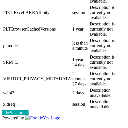
available.
Description is
PIE1-Excel-ARRAffinity
session
currently not
available.
Description is
PLTBrowserCachedVersions
1 year
currently not
available.
Description is
less than
pltmode
currently not
a minute
available.
Description is
1 year
SRM_L
currently not
24 days
available.
5
Description is
VISITOR_PRIVACY_METADATA
months
currently not
27 days
available.
Description
wla42
7 days
unavailable.
Description
xidseq
session
unavailable.
Uložiť a prijať
Powered by