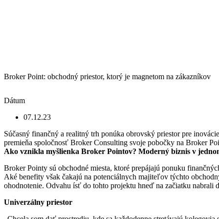
Broker Point: obchodný priestor, ktorý je magnetom na zákazníkov
Dátum
07.12.23
Súčasný finančný a realitný trh ponúka obrovský priestor pre inováci
premieňa spoločnosť Broker Consulting svoje pobočky na Broker Pointy
Ako vznikla myšlienka Broker Pointov?
Moderný biznis v jedno
Broker Pointy sú obchodné miesta, ktoré prepájajú ponuku finančných 
Aké benefity však čakajú na potenciálnych majiteľov týchto obchodn
ohodnotenie. Odvahu ísť do tohto projektu hneď na začiatku nabrali d
Univerzálny priestor
„Chcela som dať prostrediu, kde sa každodenne stretávajú kolegovia s 