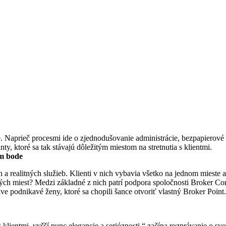
e. Naprieč procesmi ide o zjednodušovanie administrácie, bezpapierové 
, ktoré sa tak stávajú dôležitým miestom na stretnutia s klientmi.
m bode
a realitných služieb. Klienti v nich vybavia všetko na jednom mieste a 
ých miest? Medzi základné z nich patrí podpora spoločnosti Broker Con
ve podnikavé ženy, ktoré sa chopili šance otvoriť vlastný Broker Point
klientmi, vyšší punc elegancie a serióznosti,“ začína rozprávanie o svo