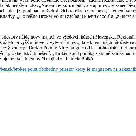
a takmer štyri roky. „Nielen my konzultanti, ale aj priestory zanecháv
ach, ale aj v ponímaní našich služieb v očiach verejnosti,“ vymenúva po
tratívy. „Do nášho Broker Pointu začínajú klienti chodiť aj ‚z ulice‘ a 
 priestory nájde nový majiteľ vo všetkých kútoch Slovenska. Regionálna 
lužieb na vyššiu úroveň. Vytvoriť miesto, kde klienti nájdu útočisko a
 nový koncept. Broker Point v Nitre funguje od leta tohto roku. Odbor
xných proklientských riešení. „Broker Point ponúka stabilné zamestn
uje nových klientov či majiteľov Patrícia Balkó.
rbes.sk/broker-point-obchodny-priestor-ktory-je-magnetom-na-zakazni