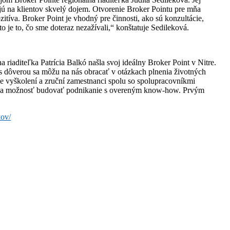
ajú na klientov skvelý dojem. Otvorenie Broker Pointu pre mňa
zitíva. Broker Point je vhodný pre činnosti, ako sú konzultácie,
to je to, čo sme doteraz nezažívali,“ konštatuje Sedileková.
riaditeľka Patrícia Balkó našla svoj ideálny Broker Point v Nitre.
 s dôverou sa môžu na nás obracať v otázkach plnenia životných
ne vyškolení a zruční zamestnanci spolu so spolupracovníkmi
anie a možnosť budovať podnikanie s overeným know-how. Prvým
kov/