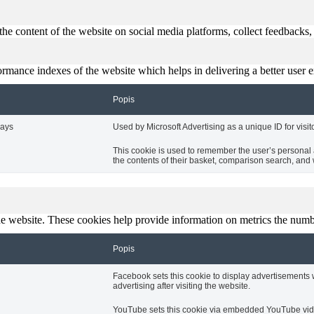
the content of the website on social media platforms, collect feedbacks, 
mance indexes of the website which helps in delivering a better user ex
Popis
days
Used by Microsoft Advertising as a unique ID for visit
This cookie is used to remember the user’s personal 
the contents of their basket, comparison search, and wis
e website. These cookies help provide information on metrics the number 
Popis
Facebook sets this cookie to display advertisements
advertising after visiting the website.
YouTube sets this cookie via embedded YouTube vide