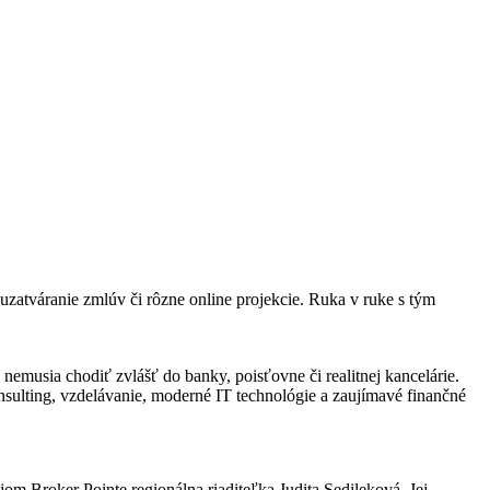
uzatváranie zmlúv či rôzne online projekcie. Ruka v ruke s tým
nemusia chodiť zvlášť do banky, poisťovne či realitnej kancelárie.
sulting, vzdelávanie, moderné IT technológie a zaujímavé finančné
.
jom Broker Pointe regionálna riaditeľka Judita Sedileková. Jej