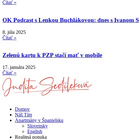
Čítať »
OK Podcast s Lenkou Buchlákovou: dnes s Ivanom Sedi
8. júla 2025
Čítať »
Zelenú kartu k PZP stačí mať v mobile
17. januára 2025
Čítať »
Domov
Náš Tím
Apartmány v Španielsku
Slovensky
English
Realitná ponuka