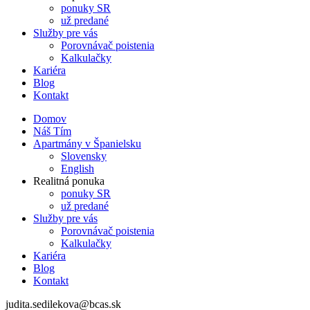
ponuky SR
už predané
Služby pre vás
Porovnávač poistenia
Kalkulačky
Kariéra
Blog
Kontakt
Domov
Náš Tím
Apartmány v Španielsku
Slovensky
English
Realitná ponuka
ponuky SR
už predané
Služby pre vás
Porovnávač poistenia
Kalkulačky
Kariéra
Blog
Kontakt
judita.sedilekova@bcas.sk