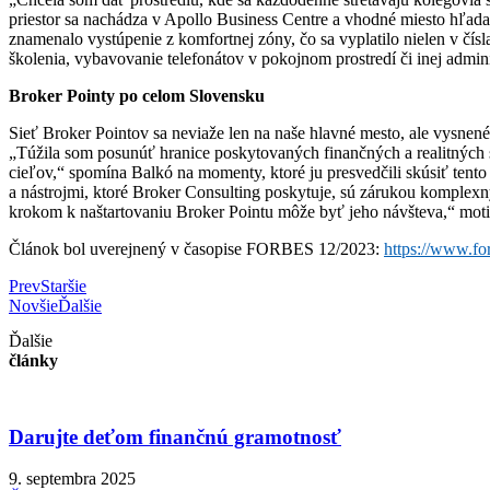
priestor sa nachádza v Apollo Business Centre a vhodné miesto hľadal
znamenalo vystúpenie z komfortnej zóny, čo sa vyplatilo nielen v čísl
školenia, vybavovanie telefonátov v pokojnom prostredí či inej adminis
Broker Pointy po celom Slovensku
Sieť Broker Pointov sa neviaže len na naše hlavné mesto, ale vysnené
„Túžila som posunúť hranice poskytovaných finančných a realitných s
cieľov,“ spomína Balkó na momenty, ktoré ju presvedčili skúsiť tento
a nástrojmi, ktoré Broker Consulting poskytuje, sú zárukou komple
krokom k naštartovaniu Broker Pointu môže byť jeho návšteva,“ motiv
Článok bol uverejnený v časopise FORBES 12/2023:
https://www.fo
Prev
Staršie
Novšie
Ďalšie
Ďalšie
články
Darujte deťom finančnú gramotnosť
9. septembra 2025