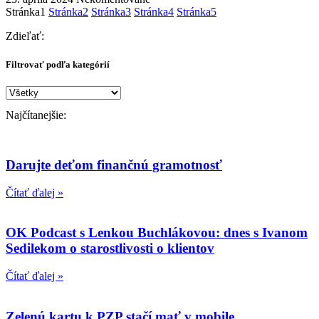
Stránka
1
Stránka
2
Stránka
3
Stránka
4
Stránka
5
Zdieľať:
Filtrovať podľa kategórií
Filtrovať
podľa
Najčítanejšie:
kategórií
Darujte deťom finančnú gramotnosť
Čítať ďalej »
OK Podcast s Lenkou Buchlákovou: dnes s Ivanom
Sedilekom o starostlivosti o klientov
Čítať ďalej »
Zelenú kartu k PZP stačí mať v mobile