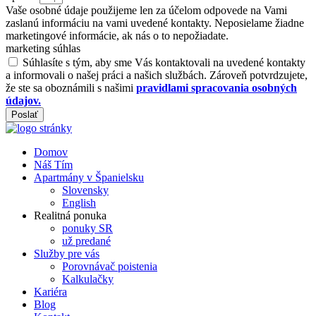
Vaše osobné údaje použijeme len za účelom odpovede na Vami
zaslanú informáciu na vami uvedené kontakty. Neposielame žiadne
marketingové informácie, ak nás o to nepožiadate.
marketing súhlas
Súhlasíte s tým, aby sme Vás kontaktovali na uvedené kontakty
a informovali o našej práci a našich službách. Zároveň potvrdzujete,
že ste sa oboznámili s našimi
pravidlami spracovania osobných
údajov.
Poslať
Domov
Náš Tím
Apartmány v Španielsku
Slovensky
English
Realitná ponuka
ponuky SR
už predané
Služby pre vás
Porovnávač poistenia
Kalkulačky
Kariéra
Blog