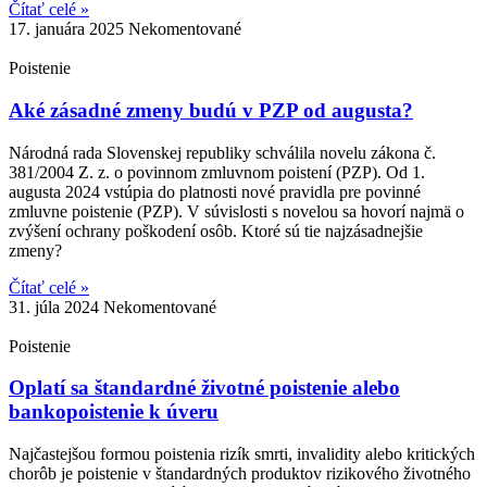
Čítať celé »
17. januára 2025
Nekomentované
Poistenie
Aké zásadné zmeny budú v PZP od augusta?
Národná rada Slovenskej republiky schválila novelu zákona č.
381/2004 Z. z. o povinnom zmluvnom poistení (PZP). Od 1.
augusta 2024 vstúpia do platnosti nové pravidla pre povinné
zmluvne poistenie (PZP). V súvislosti s novelou sa hovorí najmä o
zvýšení ochrany poškodení osôb. Ktoré sú tie najzásadnejšie
zmeny?
Čítať celé »
31. júla 2024
Nekomentované
Poistenie
Oplatí sa štandardné životné poistenie alebo
bankopoistenie k úveru
Najčastejšou formou poistenia rizík smrti, invalidity alebo kritických
chorôb je poistenie v štandardných produktov rizikového životného