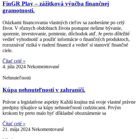
FinGR Play – zážitková výučba finančnej
gramotnosti.
Otázkami financovania vlastných cieľov sa zaoberáme po celý
život. V rôznych obdobiach života postupne riešime bývanie,
sporenie, investovanie, poistenie, dôchodok atď. Je preto dôležité
vedieť vyhodnotiť a použiť informácie o finančných produktoch,
rozoznávať riziká v riadení financií a vedieť si stanoviť finančné
ciele.
Čítať celé »
4. júla 2024
Nekomentované
Nehnuteľnosti
Kúpa nehnuteľnosti v zahraničí.
Právne a legislatívne aspekty Každá krajina má svoje vlastné právne
predpisy týkajúce sa kúpy nehnuteľností cudzincami. Prvým
krokom by preto malo byť dôkladné oboznámenie sa
Čítať celé »
21. mája 2024
Nekomentované