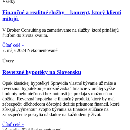
Všetky
Finančné a realitné služby – koncept, ktorý klienti
milujú.
V Broker Consulting sa zameriavame na služby, ktoré prinášajú
ľuďom do života kvalitu.
Čítať celé »
7. mája 2024
Nekomentované
Úvery
Reverzné hypotéky na Slovensku
Opak klasickej hypotéky! Spravidla vlastné bývanie už máte a
reverznou hypotékou je možné získať financie v určitej výške
hodnoty nehnuteľnosti bez nutnosti jej predaja s možnosťou
dožitia. Reverzná hypotéka je finančný produkt, ktorý by mal
zabezpečiť dôchodcom dôstojné dožitie prísunom financií, ktoré
získajú „výmenou“ svojho bývania za financie slúžiace na
zabezpečenie pokrytia nákladov na každodenný život.
Čítať celé »
23. apríla 2024
Nekomentované