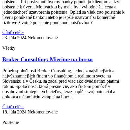
poistenia. Pri poskytnutí úverov banky ponúkajú klientom aj tzv.
poistenie k úveru. Motiváciou by mala byť výhodnejšia cena a
jednoduchosť uzatvorenia poistenia. Oplatí sa však toto poistenie k
úveru ponúkané bankou alebo je lepšie uzatvoriť si komerčné
rizikové životné poistenie ponúkané poisťovňou?
Čítať celé »
23. júla 2024
Nekomentované
Všetky
Broker Consulting: Mierime na burzu
Príbeh spoločnosti Broker Consulting, jednej z najsilnejších a
najvýznamnejších firiem vo finančnom a realitnom svete na
Slovensku a v Česku, sa začal pred viac ako dvadsiatimi piatimi
rokmi. Spoločnosť, ktorá presne vie, ako ľuďom pomôcť v
dosahovaní strategických cieľov, teraz napĺňa svoj potenciál a
dokonca má ambíciu vstúpiť na burzu.
Čítať celé »
18. júla 2024
Nekomentované
Poistenie