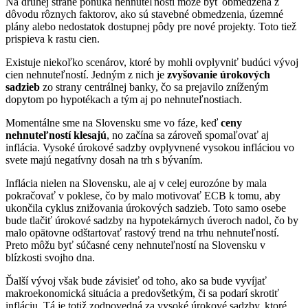
Na druhej strane ponuka nehnuteľností môže byť obmedzená z
dôvodu rôznych faktorov, ako sú stavebné obmedzenia, územné
plány alebo nedostatok dostupnej pôdy pre nové projekty. Toto tiež
prispieva k rastu cien.
Existuje niekoľko scenárov, ktoré by mohli ovplyvniť budúci vývoj
cien nehnuteľností. Jedným z nich je
zvyšovanie úrokových
sadzieb
zo strany centrálnej banky, čo sa prejavilo zníženým
dopytom po hypotékach a tým aj po nehnuteľnostiach.
Momentálne sme na Slovensku sme vo fáze, keď
ceny
nehnuteľností klesajú
, no začína sa zároveň spomaľovať aj
inflácia. Vysoké úrokové sadzby ovplyvnené vysokou infláciou vo
svete majú negatívny dosah na trh s bývaním.
Inflácia nielen na Slovensku, ale aj v celej eurozóne by mala
pokračovať v poklese, čo by malo motivovať ECB k tomu, aby
ukončila cyklus znižovania úrokových sadzieb. Toto samo osebe
bude tlačiť úrokové sadzby na hypotekárnych úveroch nadol, čo by
malo opätovne odštartovať rastový trend na trhu nehnuteľností.
Preto môžu byť súčasné ceny nehnuteľností na Slovensku v
blízkosti svojho dna.
Ďalší vývoj však bude závisieť od toho, ako sa bude vyvíjať
makroekonomická situácia a predovšetkým, či sa podarí skrotiť
infláciu. Tá je totiž zodpovedná za vysoké úrokové sadzby, ktoré