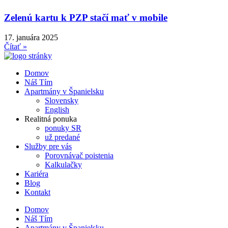
Zelenú kartu k PZP stačí mať v mobile
17. januára 2025
Čítať »
Domov
Náš Tím
Apartmány v Španielsku
Slovensky
English
Realitná ponuka
ponuky SR
už predané
Služby pre vás
Porovnávač poistenia
Kalkulačky
Kariéra
Blog
Kontakt
Domov
Náš Tím
Apartmány v Španielsku