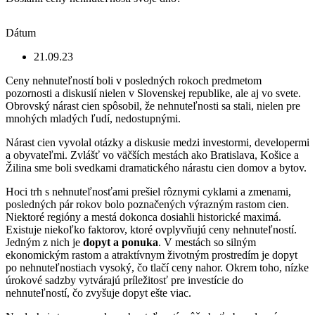
Dátum
21.09.23
Ceny nehnuteľností boli v posledných rokoch predmetom
pozornosti a diskusií nielen v Slovenskej republike, ale aj vo svete.
Obrovský nárast cien spôsobil, že nehnuteľnosti sa stali, nielen pre
mnohých mladých ľudí, nedostupnými.
Nárast cien vyvolal otázky a diskusie medzi investormi, developermi
a obyvateľmi. Zvlášť vo väčších mestách ako Bratislava, Košice a
Žilina sme boli svedkami dramatického nárastu cien domov a bytov.
Hoci trh s nehnuteľnosťami prešiel rôznymi cyklami a zmenami,
posledných pár rokov bolo poznačených výrazným rastom cien.
Niektoré regióny a mestá dokonca dosiahli historické maximá.
Existuje niekoľko faktorov, ktoré ovplyvňujú ceny nehnuteľností.
Jedným z nich je
dopyt a ponuka
. V mestách so silným
ekonomickým rastom a atraktívnym životným prostredím je dopyt
po nehnuteľnostiach vysoký, čo tlačí ceny nahor. Okrem toho, nízke
úrokové sadzby vytvárajú príležitosť pre investície do
nehnuteľností, čo zvyšuje dopyt ešte viac.