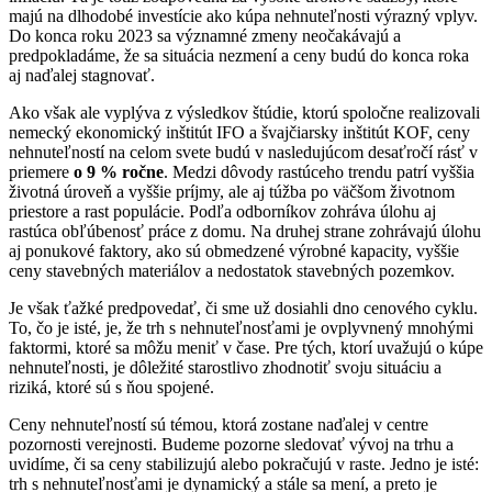
majú na dlhodobé investície ako kúpa nehnuteľnosti výrazný vplyv.
Do konca roku 2023 sa významné zmeny neočakávajú a
predpokladáme, že sa situácia nezmení a ceny budú do konca roka
aj naďalej stagnovať.
Ako však ale vyplýva z výsledkov štúdie, ktorú spoločne realizovali
nemecký ekonomický inštitút IFO a švajčiarsky inštitút KOF, ceny
nehnuteľností na celom svete budú v nasledujúcom desaťročí rásť v
priemere
o 9 % ročne
. Medzi dôvody rastúceho trendu patrí vyššia
životná úroveň a vyššie príjmy, ale aj túžba po väčšom životnom
priestore a rast populácie. Podľa odborníkov zohráva úlohu aj
rastúca obľúbenosť práce z domu. Na druhej strane zohrávajú úlohu
aj ponukové faktory, ako sú obmedzené výrobné kapacity, vyššie
ceny stavebných materiálov a nedostatok stavebných pozemkov.
Je však ťažké predpovedať, či sme už dosiahli dno cenového cyklu.
To, čo je isté, je, že trh s nehnuteľnosťami je ovplyvnený mnohými
faktormi, ktoré sa môžu meniť v čase. Pre tých, ktorí uvažujú o kúpe
nehnuteľnosti, je dôležité starostlivo zhodnotiť svoju situáciu a
riziká, ktoré sú s ňou spojené.
Ceny nehnuteľností sú témou, ktorá zostane naďalej v centre
pozornosti verejnosti. Budeme pozorne sledovať vývoj na trhu a
uvidíme, či sa ceny stabilizujú alebo pokračujú v raste. Jedno je isté:
trh s nehnuteľnosťami je dynamický a stále sa mení, a preto je