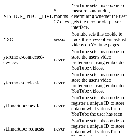
YouTube sets this cookie to
5
measure bandwidth,
VISITOR_INFO1_LIVE
months
determining whether the user
27 days
gets the new or old player
interface.
Youtube sets this cookie to
YSC
session
track the views of embedded
videos on Youtube pages.
YouTube sets this cookie to
yt-remote-connected-
store the user's video
never
devices
preferences using embedded
YouTube videos.
YouTube sets this cookie to
store the user's video
yt-remote-device-id
never
preferences using embedded
YouTube videos.
YouTube sets this cookie to
register a unique ID to store
yt.innertube::nextId
never
data on what videos from
YouTube the user has seen.
YouTube sets this cookie to
register a unique ID to store
yt.innertube::requests
never
data on what videos from