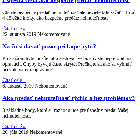
Úspešná cesta ako bezpečne predať nehnuteľnosť
Chcete bezpečne predať nehnuteľnosť ale neviete kde začať? Tu sú
4 dôležité kroky, ako bezpečne predáte nehnuteľnosť.
Čítať celé »
22. augusta 2019
Nekomentované
Na čo si dávať pozor pri kúpe bytu?
Pri staršom byte musíte toho sledovať veľa, aby ste neprerobili na
opravách. Chyby bývajú často skryté. Prečítajte si, ako sa vyhnúť
neočakávaným opravám?
Čítať celé »
6. augusta 2019
Nekomentované
Ako predať nehnuteľnosť rýchlo a bez problémov?
3 základné body, ktoré sú rozhodujúce pre úspešný predaj Vašej
nehnuteľnosti.
Čítať celé »
26. júla 2019
Nekomentované