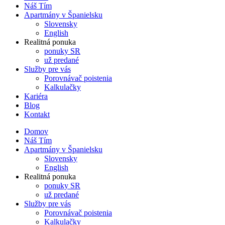
Náš Tím
Apartmány v Španielsku
Slovensky
English
Realitná ponuka
ponuky SR
už predané
Služby pre vás
Porovnávač poistenia
Kalkulačky
Kariéra
Blog
Kontakt
Domov
Náš Tím
Apartmány v Španielsku
Slovensky
English
Realitná ponuka
ponuky SR
už predané
Služby pre vás
Porovnávač poistenia
Kalkulačky