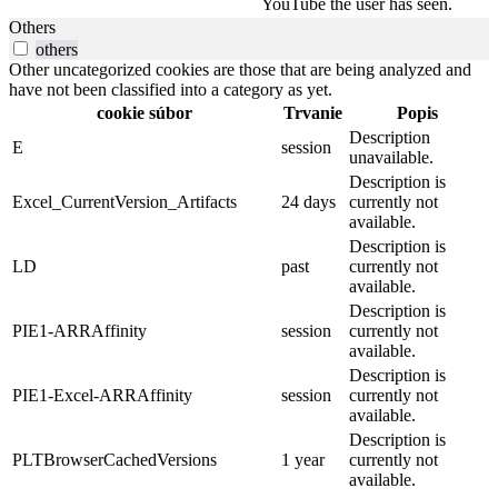
YouTube the user has seen.
Others
others
Other uncategorized cookies are those that are being analyzed and
have not been classified into a category as yet.
cookie súbor
Trvanie
Popis
Description
E
session
unavailable.
Description is
Excel_CurrentVersion_Artifacts
24 days
currently not
available.
Description is
LD
past
currently not
available.
Description is
PIE1-ARRAffinity
session
currently not
available.
Description is
PIE1-Excel-ARRAffinity
session
currently not
available.
Description is
PLTBrowserCachedVersions
1 year
currently not
available.