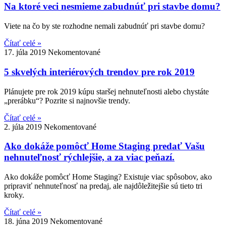
Na ktoré veci nesmieme zabudnúť pri stavbe domu?
Viete na čo by ste rozhodne nemali zabudnúť pri stavbe domu?
Čítať celé »
17. júla 2019
Nekomentované
5 skvelých interiérových trendov pre rok 2019
Plánujete pre rok 2019 kúpu staršej nehnuteľnosti alebo chystáte
„prerábku“? Pozrite si najnovšie trendy.
Čítať celé »
2. júla 2019
Nekomentované
Ako dokáže pomôcť Home Staging predať Vašu
nehnuteľnosť rýchlejšie, a za viac peňazí.
Ako dokáže pomôcť Home Staging? Existuje viac spôsobov, ako
pripraviť nehnuteľnosť na predaj, ale najdôležitejšie sú tieto tri
kroky.
Čítať celé »
18. júna 2019
Nekomentované