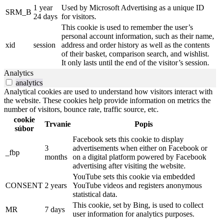
1 year
Used by Microsoft Advertising as a unique ID
SRM_B
24 days
for visitors.
This cookie is used to remember the user’s
personal account information, such as their name,
xid
session
address and order history as well as the contents
of their basket, comparison search, and wishlist.
It only lasts until the end of the visitor’s session.
Analytics
analytics
Analytical cookies are used to understand how visitors interact with
the website. These cookies help provide information on metrics the
number of visitors, bounce rate, traffic source, etc.
cookie
Trvanie
Popis
súbor
Facebook sets this cookie to display
3
advertisements when either on Facebook or
_fbp
months
on a digital platform powered by Facebook
advertising after visiting the website.
YouTube sets this cookie via embedded
CONSENT
2 years
YouTube videos and registers anonymous
statistical data.
This cookie, set by Bing, is used to collect
MR
7 days
user information for analytics purposes.