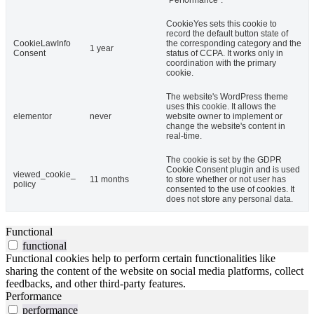
"Performance".
CookieYes sets this cookie to
record the default button state of
CookieLawInfo
the corresponding category and the
1 year
Consent
status of CCPA. It works only in
coordination with the primary
cookie.
The website's WordPress theme
uses this cookie. It allows the
elementor
never
website owner to implement or
change the website's content in
real-time.
The cookie is set by the GDPR
Cookie Consent plugin and is used
viewed_cookie_
11 months
to store whether or not user has
policy
consented to the use of cookies. It
does not store any personal data.
Functional
functional
Functional cookies help to perform certain functionalities like
sharing the content of the website on social media platforms, collect
feedbacks, and other third-party features.
Performance
performance