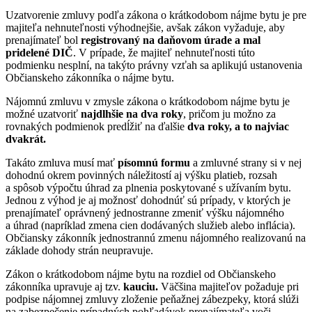
Uzatvorenie zmluvy podľa zákona o krátkodobom nájme bytu je pre
majiteľa nehnuteľnosti výhodnejšie, avšak zákon vyžaduje, aby
prenajímateľ bol
registrovaný na daňovom úrade a mal
pridelené DIČ
. V prípade, že majiteľ nehnuteľnosti túto
podmienku nesplní, na takýto právny vzťah sa aplikujú ustanovenia
Občianskeho zákonníka o nájme bytu.
Nájomnú zmluvu v zmysle zákona o krátkodobom nájme bytu je
možné uzatvoriť
najdlhšie na dva roky
, pričom ju možno za
rovnakých podmienok predĺžiť na ďalšie
dva roky, a to najviac
dvakrát.
Takáto zmluva musí mať
písomnú formu
a zmluvné strany si v nej
dohodnú okrem povinných náležitostí aj výšku platieb, rozsah
a spôsob výpočtu úhrad za plnenia poskytované s užívaním bytu.
Jednou z výhod je aj možnosť dohodnúť sú prípady, v ktorých je
prenajímateľ oprávnený jednostranne zmeniť výšku nájomného
a úhrad (napríklad zmena cien dodávaných služieb alebo inflácia).
Občiansky zákonník jednostrannú zmenu nájomného realizovanú na
základe dohody strán neupravuje.
Zákon o krátkodobom nájme bytu na rozdiel od Občianskeho
zákonníka upravuje aj tzv.
kauciu.
Väčšina majiteľov požaduje pri
podpise nájomnej zmluvy zloženie peňažnej zábezpeky, ktorá slúži
na zabezpečenie prípadných pohľadávok prenajímateľa voči