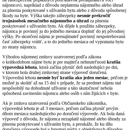
nájomcovi, napríklad z dôvodu neplatenia nájomného alebo úhrad
za plnenia poskytované s užívaním bytu alebo z dôvodu spôsobenej
škody na byte. Výška takejto zábezpeky
nesmie prekročiť
trojnásobok mesačného nájomného a úhrad
za plnenia
poskytované s užívaním bytu. Ak dôjde k použitiu zábezpeky,
nájomca je povinný ju do jedného mesiaca doplniť do jej pôvodnej
výšky. Po skončení nájmu je prenajímateľ povinný nespotrebovanú
časť zábezpeky vrátiť, a to do jedného mesiaca od vypratania bytu
zo strany nájomcu.
Výhodou nájomnej zmluvy uzatvorenej podľa zákona
o krátkodobom nájme bytu je pre majiteľa nehnuteľnosti
kratšia
výpovedná lehota
, ktorá začína plynúť deň nasledujúci po dni,
v ktorom bola druhej zmluvnej strane výpoveď doručená.
Výpovedná lehota
nesmie byť kratšia ako jeden mesiac
, pričom je
možné ju skrátiť až na 15 dní v prípade, že sa predmet nájmu stal
nespôsobilý na dohodnuté užívanie a táto skutočnosť nebola
spôsobená zavinením nájomcu alebo osôb s ním žijúcich v byte.
Ak je zmluva uzatvorená podľa Občianskeho zákonníka,
výpovedná lehota je až 3 mesiace, pričom začína plynúť prvým
dňom mesiaca nasledujúceho po doručení výpovede. Ak bola daná
výpoveď z dôvodu, že nájomca nezaplatil nájomné alebo úhrady za
plnenia poskytované s užívaním bytu, a preukáže, že ku dňu
doručenia výpovede bol v hmotnej núdzi z objektívnych dôvodov,