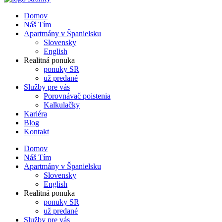
Domov
Náš Tím
Apartmány v Španielsku
Slovensky
English
Realitná ponuka
ponuky SR
už predané
Služby pre vás
Porovnávač poistenia
Kalkulačky
Kariéra
Blog
Kontakt
Domov
Náš Tím
Apartmány v Španielsku
Slovensky
English
Realitná ponuka
ponuky SR
už predané
Služby pre vás