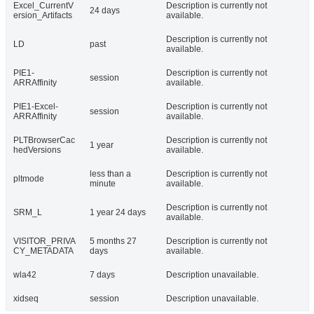
Excel_CurrentV
Description is currently not
24 days
ersion_Artifacts
available.
Description is currently not
LD
past
available.
PIE1-
Description is currently not
session
ARRAffinity
available.
PIE1-Excel-
Description is currently not
session
ARRAffinity
available.
PLTBrowserCac
Description is currently not
1 year
hedVersions
available.
less than a
Description is currently not
pltmode
minute
available.
Description is currently not
SRM_L
1 year 24 days
available.
VISITOR_PRIVA
5 months 27
Description is currently not
CY_METADATA
days
available.
wla42
7 days
Description unavailable.
xidseq
session
Description unavailable.