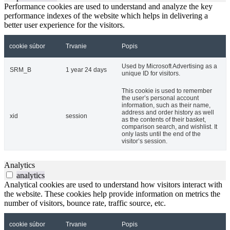
Performance cookies are used to understand and analyze the key
performance indexes of the website which helps in delivering a
better user experience for the visitors.
cookie súbor
Trvanie
Popis
Used by Microsoft Advertising as a
SRM_B
1 year 24 days
unique ID for visitors.
This cookie is used to remember
the user’s personal account
information, such as their name,
address and order history as well
xid
session
as the contents of their basket,
comparison search, and wishlist. It
only lasts until the end of the
visitor’s session.
Analytics
analytics
Analytical cookies are used to understand how visitors interact with
the website. These cookies help provide information on metrics the
number of visitors, bounce rate, traffic source, etc.
cookie súbor
Trvanie
Popis