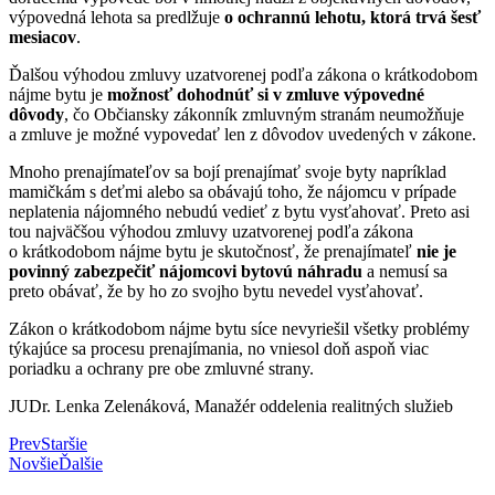
výpovedná lehota sa predlžuje
o ochrannú lehotu, ktorá trvá šesť
mesiacov
.
Ďalšou výhodou zmluvy uzatvorenej podľa zákona o krátkodobom
nájme bytu je
možnosť dohodnúť si v zmluve výpovedné
dôvody
, čo Občiansky zákonník zmluvným stranám neumožňuje
a zmluve je možné vypovedať len z dôvodov uvedených v zákone.
Mnoho prenajímateľov sa bojí prenajímať svoje byty napríklad
mamičkám s deťmi alebo sa obávajú toho, že nájomcu v prípade
neplatenia nájomného nebudú vedieť z bytu vysťahovať. Preto asi
tou najväčšou výhodou zmluvy uzatvorenej podľa zákona
o krátkodobom nájme bytu je skutočnosť, že prenajímateľ
nie je
povinný zabezpečiť nájomcovi bytovú náhradu
a nemusí sa
preto obávať, že by ho zo svojho bytu nevedel vysťahovať.
Zákon o krátkodobom nájme bytu síce nevyriešil všetky problémy
týkajúce sa procesu prenajímania, no vniesol doň aspoň viac
poriadku a ochrany pre obe zmluvné strany.
JUDr. Lenka Zelenáková, Manažér oddelenia realitných služieb
Prev
Staršie
Novšie
Ďalšie