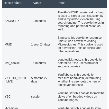
cookie súbor
Trvanie
Popis
The ANONCHK cookie, set by Bing,
is used to store a user's session ID
and verify ads' clicks on the Bing
ANONCHK
10 minutes
search engine. The cookie helps in
reporting and personalization as
well.
Bing sets this cookie to recognise
unique web browsers visiting
MUID
1 year 24 days
Microsoft sites. This cookie is used
for advertising, site analytics, and
other operations.
doubleclick.net sets this cookie to
test_cookie
15 minutes
determine if the user's browser
supports cookies.
YouTube sets this cookie to
VISITOR_INFO1
5 months 27
measure bandwidth, determining
_LIVE
days
whether the user gets the new or
old player interface.
Youtube sets this cookie to track the
YSC
session
views of embedded videos on
Youtube pages.
yt-remote-
YouTube sets this cookie to store