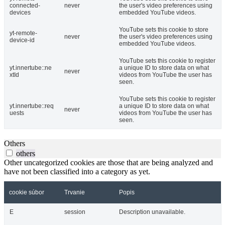
connected-
never
the user's video preferences using
devices
embedded YouTube videos.
YouTube sets this cookie to store
yt-remote-
never
the user's video preferences using
device-id
embedded YouTube videos.
YouTube sets this cookie to register
yt.innertube::ne
a unique ID to store data on what
never
xtId
videos from YouTube the user has
seen.
YouTube sets this cookie to register
yt.innertube::req
a unique ID to store data on what
never
uests
videos from YouTube the user has
seen.
Others
others
Other uncategorized cookies are those that are being analyzed and
have not been classified into a category as yet.
cookie súbor
Trvanie
Popis
E
session
Description unavailable.